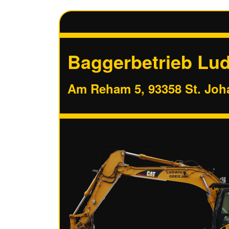
Baggerbetrieb Lud
Am Reham 5, 93358 St. Jo